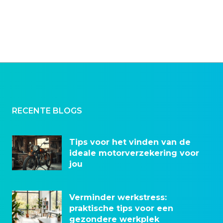
RECENTE BLOGS
Tips voor het vinden van de
ideale motorverzekering voor
jou
Verminder werkstress:
praktische tips voor een
gezondere werkplek