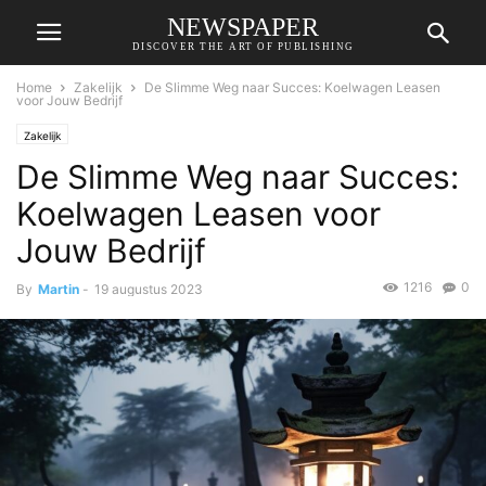
NEWSPAPER
DISCOVER THE ART OF PUBLISHING
Home
Zakelijk
De Slimme Weg naar Succes: Koelwagen Leasen
voor Jouw Bedrijf
Zakelijk
De Slimme Weg naar Succes:
Koelwagen Leasen voor
Jouw Bedrijf
1216
0
By
Martin
-
19 augustus 2023