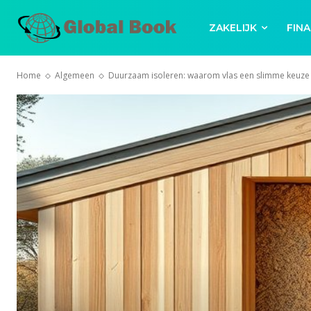
ZAKELIJK
FINA
Home
Algemeen
Duurzaam isoleren: waarom vlas een slimme keuze i