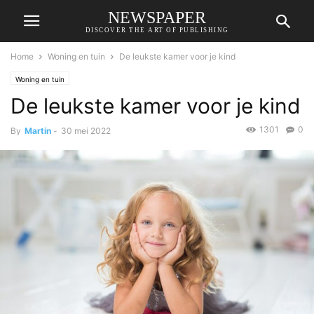
NEWSPAPER
DISCOVER THE ART OF PUBLISHING
Home
Woning en tuin
De leukste kamer voor je kind
Woning en tuin
De leukste kamer voor je kind
1301
0
By
Martin
-
30 mei 2022