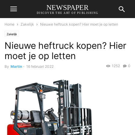
NEWSPAPER
DISCOVER THE ART OF PUBLISHING
Home
Zakelijk
Nieuwe heftruck kopen? Hier moet je op letten
Zakelijk
Nieuwe heftruck kopen? Hier
moet je op letten
1252
0
By
Martin
-
16 februari 2022