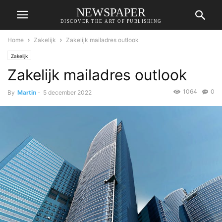
NEWSPAPER
DISCOVER THE ART OF PUBLISHING
Home
Zakelijk
Zakelijk mailadres outlook
Zakelijk
Zakelijk mailadres outlook
1064
0
By
Martin
-
5 december 2022