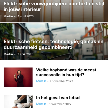
Elektrische vouwgordijnen: comfort en stijl
in jouw interieur
Martin
-
4 april 2026
Elektrische fietsen: technologie, gemak en
duurzaamheid gecombineerd
Martin
-
2 april 2026
Welke boyband was de meest
succesvolle in hun tijd?
Martin
-
2 november 2022
In het geval van letsel
Martin
-
18 oktober 2022