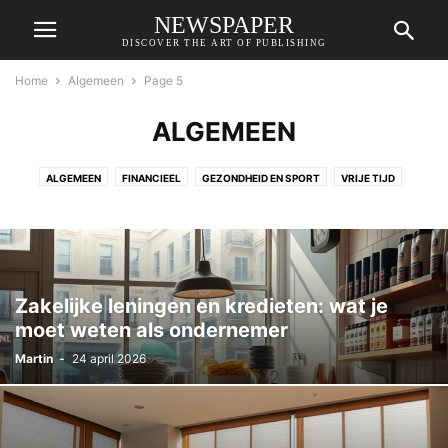
NEWSPAPER
DISCOVER THE ART OF PUBLISHING
Home
Algemeen
Page 5
ALGEMEEN
ALGEMEEN
FINANCIEEL
GEZONDHEID EN SPORT
VRIJE TIJD
WONING EN TUIN
ZAKELIJK
Zakelijke leningen en kredieten: wat je
moet weten als ondernemer
Martin
-
24 april 2026