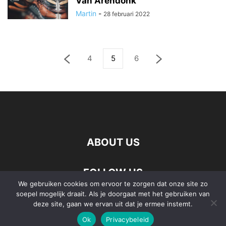
Van Arendonk
Martin
-
28 februari 2022
4
5
6
ABOUT US
FOLLOW US
We gebruiken cookies om ervoor te zorgen dat onze site zo
soepel mogelijk draait. Als je doorgaat met het gebruiken van
deze site, gaan we ervan uit dat je ermee instemt.
Ok
Privacybeleid
©